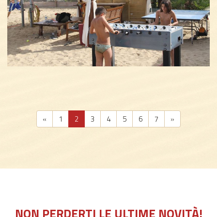
«
1
2
3
4
5
6
7
»
NON PERDERTI LE ULTIME NOVITÀ!