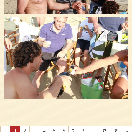
«
1
2
3
4
5
6
7
8
...
37
38
»